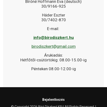
Bíróné Hoffmann Éva (deutsch)
30/9166-925
Háder Eszter
30/7402-870
E-mail:
info@birodiszkert.hu
birodiszkert@gmail.com
Árukiadás:
Hétfőtől-csütörtökig: 08.00-15.00-ig
Pénteken 08.00-12.00-ig
Bejelentkezés
© Copyright 2026 Bíró Díszkert Kft | All Rights Reserved. |