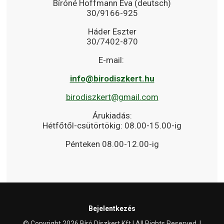
Bíróné Hoffmann Éva (deutsch)
30/9166-925
Háder Eszter
30/7402-870
E-mail:
info@birodiszkert.hu
birodiszkert@gmail.com
Árukiadás:
Hétfőtől-csütörtökig: 08.00-15.00-ig
Pénteken 08.00-12.00-ig
Bejelentkezés
© Copyright 2026 Bíró Díszkert Kft | All Rights Reserved. |