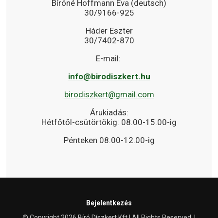
Bíróné Hoffmann Éva (deutsch)
30/9166-925
Háder Eszter
30/7402-870
E-mail:
info@birodiszkert.hu
birodiszkert@gmail.com
Árukiadás:
Hétfőtől-csütörtökig: 08.00-15.00-ig
Pénteken 08.00-12.00-ig
Bejelentkezés
© Copyright 2026 Bíró Díszkert Kft | All Rights Reserved. |