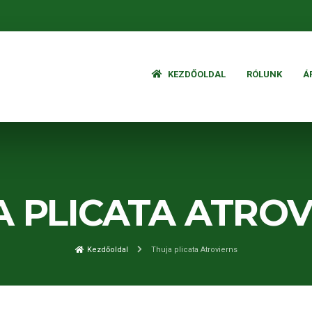
KEZDŐOLDAL
RÓLUNK
Á
A PLICATA ATROV
Kezdőoldal
Thuja plicata Atrovierns