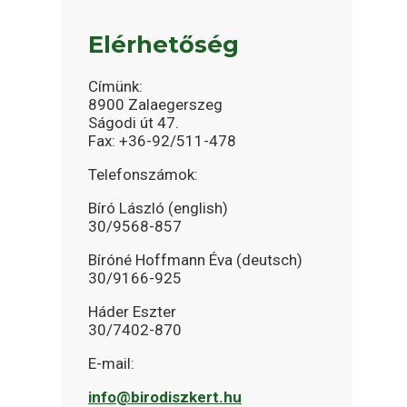
Elérhetőség
Címünk:
8900 Zalaegerszeg
Ságodi út 47.
Fax: +36-92/511-478
Telefonszámok:
Bíró László (english)
30/9568-857
Bíróné Hoffmann Éva (deutsch)
30/9166-925
Háder Eszter
30/7402-870
E-mail:
info@birodiszkert.hu