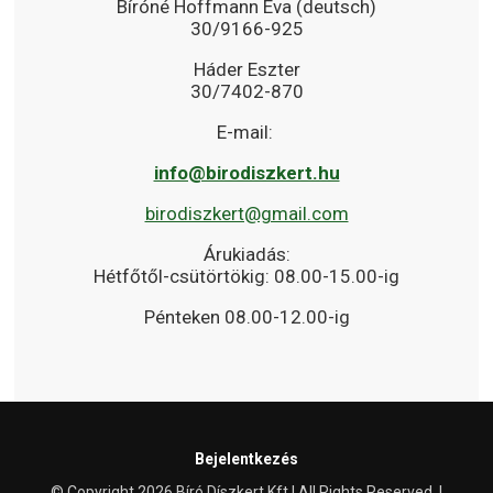
Bíróné Hoffmann Éva (deutsch)
30/9166-925
Háder Eszter
30/7402-870
E-mail:
info@birodiszkert.hu
birodiszkert@gmail.com
Árukiadás:
Hétfőtől-csütörtökig: 08.00-15.00-ig
Pénteken 08.00-12.00-ig
Bejelentkezés
© Copyright 2026 Bíró Díszkert Kft | All Rights Reserved. |