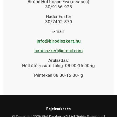
Bíróné Hoffmann Éva (deutsch)
30/9166-925
Háder Eszter
30/7402-870
E-mail:
info@birodiszkert.hu
birodiszkert@gmail.com
Árukiadás:
Hétfőtől-csütörtökig: 08.00-15.00-ig
Pénteken 08.00-12.00-ig
Bejelentkezés
© Copyright 2026 Bíró Díszkert Kft | All Rights Reserved. |