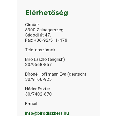
Elérhetőség
Címünk:
8900 Zalaegerszeg
Ságodi út 47.
Fax: +36-92/511-478
Telefonszámok:
Bíró László (english)
30/9568-857
Bíróné Hoffmann Éva (deutsch)
30/9166-925
Háder Eszter
30/7402-870
E-mail:
info@birodiszkert.hu