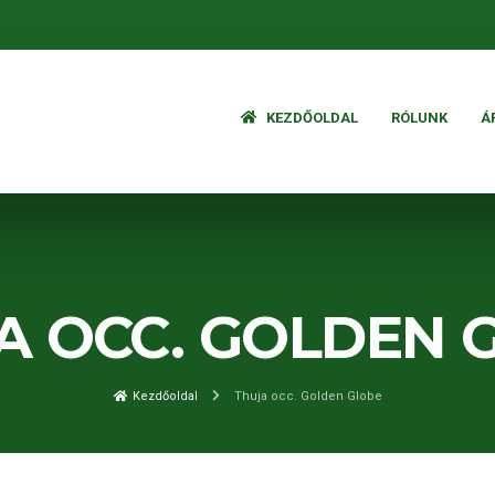
KEZDŐOLDAL
RÓLUNK
Á
A OCC. GOLDEN 
Kezdőoldal
Thuja occ. Golden Globe