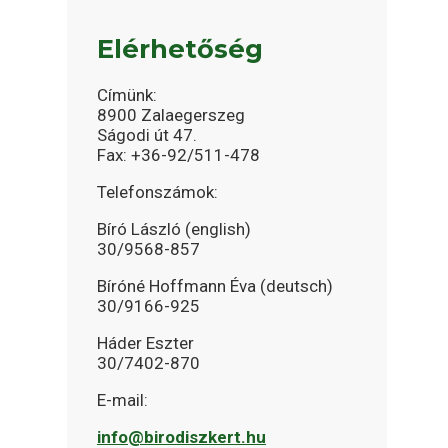
Elérhetőség
Címünk:
8900 Zalaegerszeg
Ságodi út 47.
Fax: +36-92/511-478
Telefonszámok:
Bíró László (english)
30/9568-857
Bíróné Hoffmann Éva (deutsch)
30/9166-925
Háder Eszter
30/7402-870
E-mail:
info@birodiszkert.hu