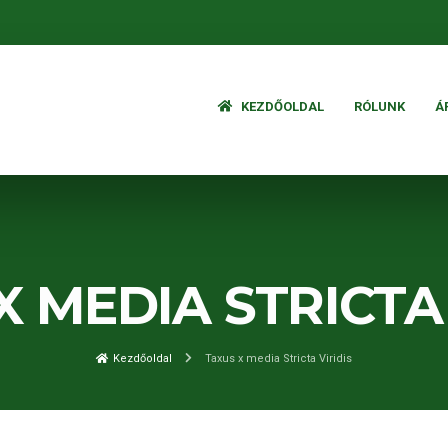
KEZDŐOLDAL
RÓLUNK
Á
X MEDIA STRICTA 
Kezdőoldal
Taxus x media Stricta Viridis