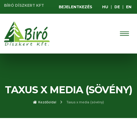
BÍRÓ DÍSZKERT KFT
BEJELENTKEZÉS
HU
|
DE
|
EN
TAXUS X MEDIA (SÖVÉNY)
Kezdőoldal
Taxus x media (sövény)