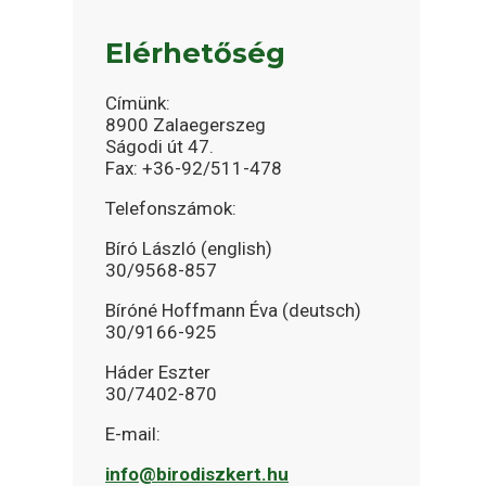
Elérhetőség
Címünk:
8900 Zalaegerszeg
Ságodi út 47.
Fax: +36-92/511-478
Telefonszámok:
Bíró László (english)
30/9568-857
Bíróné Hoffmann Éva (deutsch)
30/9166-925
Háder Eszter
30/7402-870
E-mail:
info@birodiszkert.hu