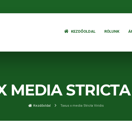
KEZDŐOLDAL
RÓLUNK
Á
X MEDIA STRICTA 
Kezdőoldal
Taxus x media Stricta Viridis