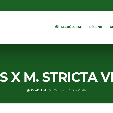
KEZDŐOLDAL
RÓLUNK
Á
 X M. STRICTA V
Kezdőoldal
Taxus x m. Stricta Viridis