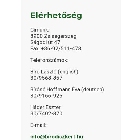
Elérhetőség
Címünk:
8900 Zalaegerszeg
Ságodi út 47.
Fax: +36-92/511-478
Telefonszámok:
Bíró László (english)
30/9568-857
Bíróné Hoffmann Éva (deutsch)
30/9166-925
Háder Eszter
30/7402-870
E-mail:
info@birodiszkert.hu