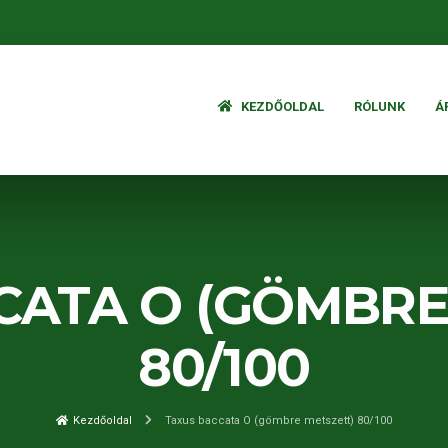
KEZDŐOLDAL
RÓLUNK
Á
CATA O (GÖMBRE
80/100
Kezdőoldal
Taxus baccata O (gömbre metszett) 80/100