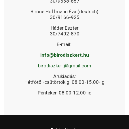
30/9568-857
Bíróné Hoffmann Éva (deutsch)
30/9166-925
Háder Eszter
30/7402-870
E-mail:
info@birodiszkert.hu
birodiszkert@gmail.com
Árukiadás:
Hétfőtől-csütörtökig: 08.00-15.00-ig
Pénteken 08.00-12.00-ig