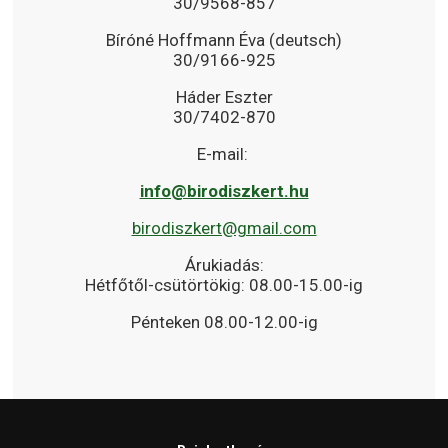
30/9568-857
Bíróné Hoffmann Éva (deutsch)
30/9166-925
Háder Eszter
30/7402-870
E-mail:
info@birodiszkert.hu
birodiszkert@gmail.com
Árukiadás:
Hétfőtől-csütörtökig: 08.00-15.00-ig
Pénteken 08.00-12.00-ig