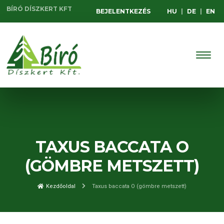
BÍRÓ DÍSZKERT KFT
BEJELENTKEZÉS
HU
|
DE
|
EN
TAXUS BACCATA O
(GÖMBRE METSZETT)
Kezdőoldal
Taxus baccata O (gömbre metszett)