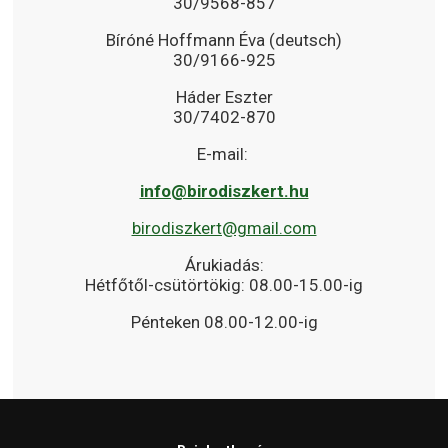
30/9568-857
Bíróné Hoffmann Éva (deutsch)
30/9166-925
Háder Eszter
30/7402-870
E-mail:
info@birodiszkert.hu
birodiszkert@gmail.com
Árukiadás:
Hétfőtől-csütörtökig: 08.00-15.00-ig
Pénteken 08.00-12.00-ig