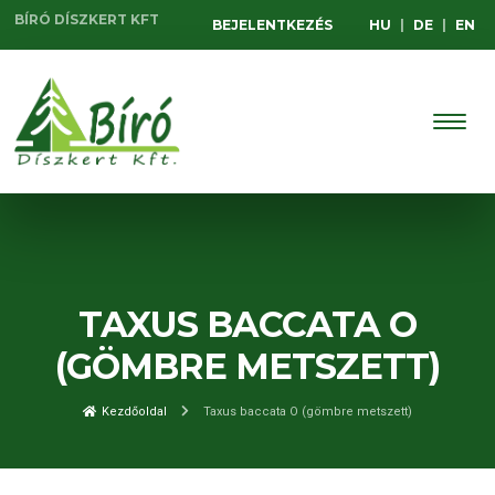
BÍRÓ DÍSZKERT KFT
BEJELENTKEZÉS
HU
|
DE
|
EN
TAXUS BACCATA O
(GÖMBRE METSZETT)
Kezdőoldal
Taxus baccata O (gömbre metszett)