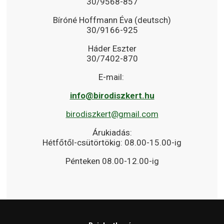
30/9568-857
Bíróné Hoffmann Éva (deutsch)
30/9166-925
Háder Eszter
30/7402-870
E-mail:
info@birodiszkert.hu
birodiszkert@gmail.com
Árukiadás:
Hétfőtől-csütörtökig: 08.00-15.00-ig
Pénteken 08.00-12.00-ig