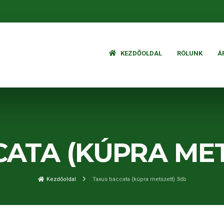
KEZDŐOLDAL
RÓLUNK
Á
CATA (KÚPRA MET
Kezdőoldal
Taxus baccata (kúpra metszett) 3db