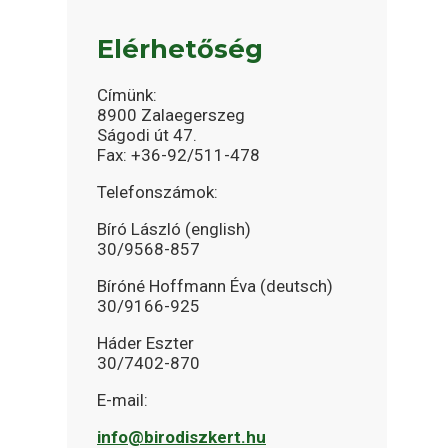
Elérhetőség
Címünk:
8900 Zalaegerszeg
Ságodi út 47.
Fax: +36-92/511-478
Telefonszámok:
Bíró László (english)
30/9568-857
Bíróné Hoffmann Éva (deutsch)
30/9166-925
Háder Eszter
30/7402-870
E-mail:
info@birodiszkert.hu