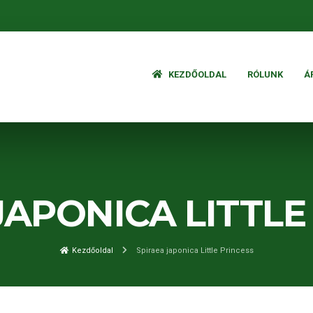
KEZDŐOLDAL
RÓLUNK
Á
JAPONICA LITTLE
Kezdőoldal
Spiraea japonica Little Princess