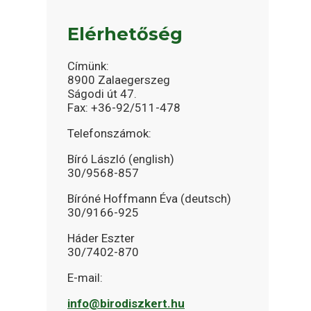
Elérhetőség
Címünk:
8900 Zalaegerszeg
Ságodi út 47.
Fax: +36-92/511-478
Telefonszámok:
Bíró László (english)
30/9568-857
Bíróné Hoffmann Éva (deutsch)
30/9166-925
Háder Eszter
30/7402-870
E-mail:
info@birodiszkert.hu