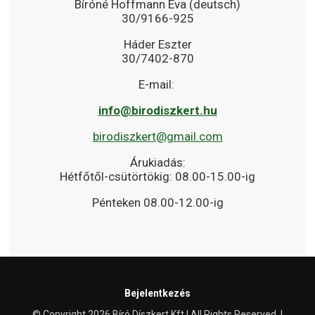
Bíróné Hoffmann Éva (deutsch)
30/9166-925
Háder Eszter
30/7402-870
E-mail:
info@birodiszkert.hu
birodiszkert@gmail.com
Árukiadás:
Hétfőtől-csütörtökig: 08.00-15.00-ig
Pénteken 08.00-12.00-ig
Bejelentkezés
© Copyright 2026 Bíró Díszkert Kft | All Rights Reserved. |