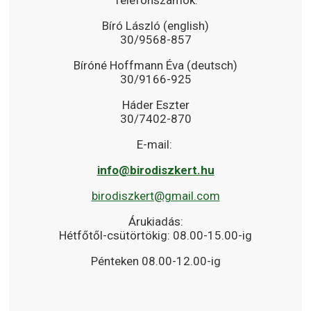
Telefonszámok:
Bíró László (english)
30/9568-857
Bíróné Hoffmann Éva (deutsch)
30/9166-925
Háder Eszter
30/7402-870
E-mail:
info@birodiszkert.hu
birodiszkert@gmail.com
Árukiadás:
Hétfőtől-csütörtökig: 08.00-15.00-ig
Pénteken 08.00-12.00-ig