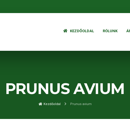
KEZDŐOLDAL
RÓLUNK
Á
PRUNUS AVIUM
Kezdőoldal
Prunus avium