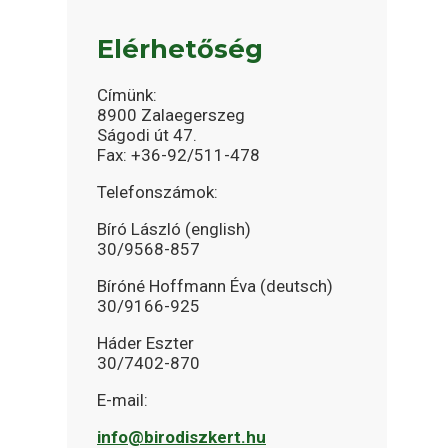
Elérhetőség
Címünk:
8900 Zalaegerszeg
Ságodi út 47.
Fax: +36-92/511-478
Telefonszámok:
Bíró László (english)
30/9568-857
Bíróné Hoffmann Éva (deutsch)
30/9166-925
Háder Eszter
30/7402-870
E-mail:
info@birodiszkert.hu