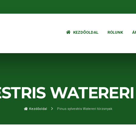
KEZDŐOLDAL
RÓLUNK
Á
ESTRIS WATERER
Kezdőoldal
Pinus sylvestris Watereri törzsnyak