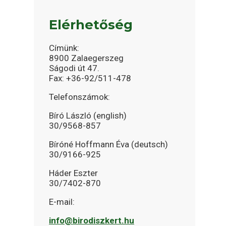
Elérhetőség
Címünk:
8900 Zalaegerszeg
Ságodi út 47.
Fax: +36-92/511-478
Telefonszámok:
Bíró László (english)
30/9568-857
Bíróné Hoffmann Éva (deutsch)
30/9166-925
Háder Eszter
30/7402-870
E-mail:
info@birodiszkert.hu