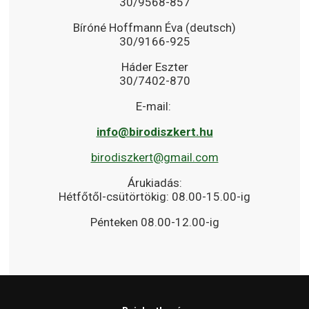
30/9568-857
Bíróné Hoffmann Éva (deutsch)
30/9166-925
Háder Eszter
30/7402-870
E-mail:
info@birodiszkert.hu
birodiszkert@gmail.com
Árukiadás:
Hétfőtől-csütörtökig: 08.00-15.00-ig
Pénteken 08.00-12.00-ig