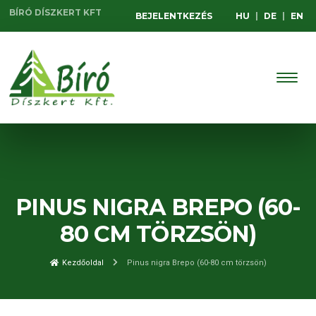
BÍRÓ DÍSZKERT KFT
BEJELENTKEZÉS
HU
|
DE
|
EN
PINUS NIGRA BREPO (60-
80 CM TÖRZSÖN)
Kezdőoldal
Pinus nigra Brepo (60-80 cm törzsön)