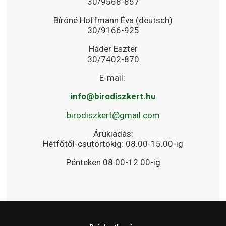
30/9568-857
Bíróné Hoffmann Éva (deutsch)
30/9166-925
Háder Eszter
30/7402-870
E-mail:
info@birodiszkert.hu
birodiszkert@gmail.com
Árukiadás:
Hétfőtől-csütörtökig: 08.00-15.00-ig
Pénteken 08.00-12.00-ig