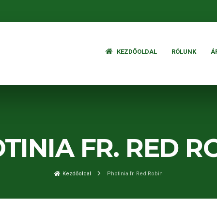
KEZDŐOLDAL
RÓLUNK
Á
TINIA FR. RED R
Kezdőoldal
Photinia fr. Red Robin