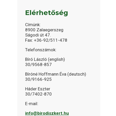
Elérhetőség
Címünk:
8900 Zalaegerszeg
Ságodi út 47.
Fax: +36-92/511-478
Telefonszámok:
Bíró László (english)
30/9568-857
Bíróné Hoffmann Éva (deutsch)
30/9166-925
Háder Eszter
30/7402-870
E-mail:
info@birodiszkert.hu