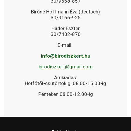
30/9568-857
Bíróné Hoffmann Éva (deutsch)
30/9166-925
Háder Eszter
30/7402-870
E-mail:
info@birodiszkert.hu
birodiszkert@gmail.com
Árukiadás:
Hétfőtől-csütörtökig: 08.00-15.00-ig
Pénteken 08.00-12.00-ig