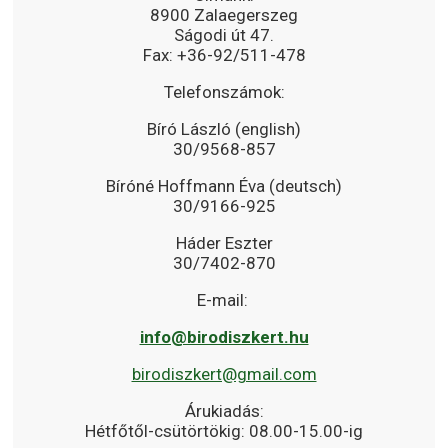
8900 Zalaegerszeg
Ságodi út 47.
Fax: +36-92/511-478
Telefonszámok:
Bíró László (english)
30/9568-857
Bíróné Hoffmann Éva (deutsch)
30/9166-925
Háder Eszter
30/7402-870
E-mail:
info@birodiszkert.hu
birodiszkert@gmail.com
Árukiadás:
Hétfőtől-csütörtökig: 08.00-15.00-ig