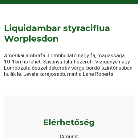
Liquidambar styraciflua
Worplesdon
Amerikai ámbrafa. Lombhullató nagy fa, magassága
10-15m is lehet. Savanyú talajt szereti. Vízigénye nagy.
Lombozata ősszel dekoratív sárga-bordó színtónusban
hullik le. Levele karéjosabb, mint a Lane Roberts.
Elérhetőség
Címünk: