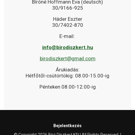
Bíróné Hoffmann Éva (deutsch)
30/9166-925
Háder Eszter
30/7402-870
E-mail:
info@birodiszkert.hu
birodiszkert@gmail.com
Árukiadás:
Hétfőtől-csütörtökig: 08.00-15.00-ig
Pénteken 08.00-12.00-ig
Bejelentkezés
© Copyright 2026 Bíró Díszkert Kft | All Rights Reserved. |