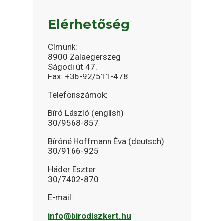
Elérhetőség
Címünk:
8900 Zalaegerszeg
Ságodi út 47.
Fax: +36-92/511-478
Telefonszámok:
Bíró László (english)
30/9568-857
Bíróné Hoffmann Éva (deutsch)
30/9166-925
Háder Eszter
30/7402-870
E-mail:
info@birodiszkert.hu