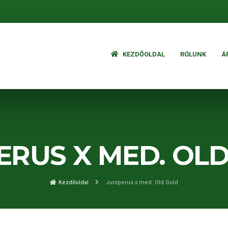
KEZDŐOLDAL
RÓLUNK
Á
ERUS X MED. OL
Kezdőoldal
Juniperus x med. Old Gold