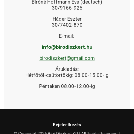
Bíróné Hoffmann Éva (deutsch)
30/9166-925
Háder Eszter
30/7402-870
E-mail:
info@birodiszkert.hu
birodiszkert@gmail.com
Árukiadás:
Hétfőtől-csütörtökig: 08.00-15.00-ig
Pénteken 08.00-12.00-ig
Bejelentkezés
© Copyright 2026 Bíró Díszkert Kft | All Rights Reserved. |