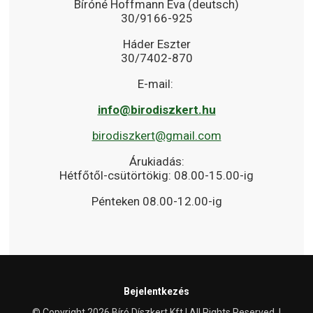
Bíróné Hoffmann Éva (deutsch)
30/9166-925
Háder Eszter
30/7402-870
E-mail:
info@birodiszkert.hu
birodiszkert@gmail.com
Árukiadás:
Hétfőtől-csütörtökig: 08.00-15.00-ig
Pénteken 08.00-12.00-ig
Bejelentkezés
© Copyright 2026 Bíró Díszkert Kft | All Rights Reserved. |