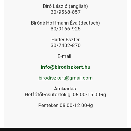
Bíró László (english)
30/9568-857
Bíróné Hoffmann Éva (deutsch)
30/9166-925
Háder Eszter
30/7402-870
E-mail:
info@birodiszkert.hu
birodiszkert@gmail.com
Árukiadás:
Hétfőtől-csütörtökig: 08.00-15.00-ig
Pénteken 08.00-12.00-ig