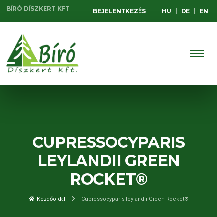
BÍRÓ DÍSZKERT KFT
BEJELENTKEZÉS
HU
|
DE
|
EN
CUPRESSOCYPARIS
LEYLANDII GREEN
ROCKET®
Kezdőoldal
Cupressocyparis leylandii Green Rocket®