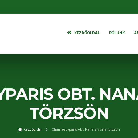
KEZDŐOLDAL
RÓLUNK
Á
PARIS OBT. NANA
TÖRZSÖN
Kezdőoldal
Chamaecyparis obt. Nana Gracilis törzsön