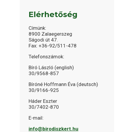
Elérhetőség
Címünk:
8900 Zalaegerszeg
Ságodi út 47.
Fax: +36-92/511-478
Telefonszámok:
Bíró László (english)
30/9568-857
Bíróné Hoffmann Éva (deutsch)
30/9166-925
Háder Eszter
30/7402-870
E-mail:
info@birodiszkert.hu