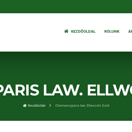
KEZDŐOLDAL
RÓLUNK
Á
ARIS LAW. ELLW
Kezdőoldal
Chamaecyparis law. Ellwood’s Gold