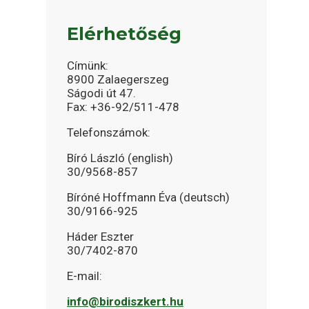
Elérhetőség
Címünk:
8900 Zalaegerszeg
Ságodi út 47.
Fax: +36-92/511-478
Telefonszámok:
Bíró László (english)
30/9568-857
Bíróné Hoffmann Éva (deutsch)
30/9166-925
Háder Eszter
30/7402-870
E-mail:
info@birodiszkert.hu