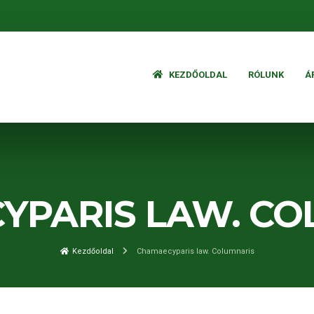
KEZDŐOLDAL
RÓLUNK
Á
YPARIS LAW. CO
Kezdőoldal
Chamaecyparis law. Columnaris