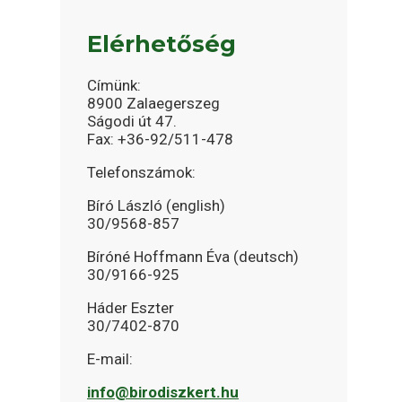
Elérhetőség
Címünk:
8900 Zalaegerszeg
Ságodi út 47.
Fax: +36-92/511-478
Telefonszámok:
Bíró László (english)
30/9568-857
Bíróné Hoffmann Éva (deutsch)
30/9166-925
Háder Eszter
30/7402-870
E-mail:
info@birodiszkert.hu