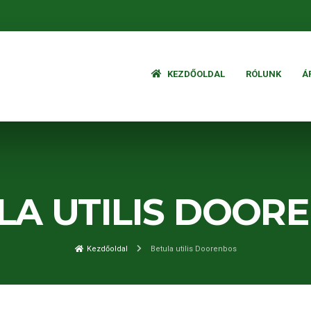
KEZDŐOLDAL
RÓLUNK
Á
LA UTILIS DOOR
Kezdőoldal
Betula utilis Doorenbos