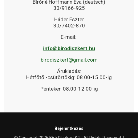
Bíróné Hoffmann Éva (deutsch)
30/9166-925
Háder Eszter
30/7402-870
E-mail:
info@birodiszkert.hu
birodiszkert@gmail.com
Árukiadás:
Hétfőtől-csütörtökig: 08.00-15.00-ig
Pénteken 08.00-12.00-ig
Bejelentkezés
© Copyright 2026 Bíró Díszkert Kft | All Rights Reserved. |