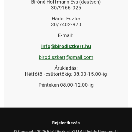
Bíróné Hoffmann Éva (deutsch)
30/9166-925
Háder Eszter
30/7402-870
E-mail:
info@birodiszkert.hu
birodiszkert@gmail.com
Árukiadás:
Hétfőtől-csütörtökig: 08.00-15.00-ig
Pénteken 08.00-12.00-ig
Bejelentkezés
© Copyright 2026 Bíró Díszkert Kft | All Rights Reserved. |