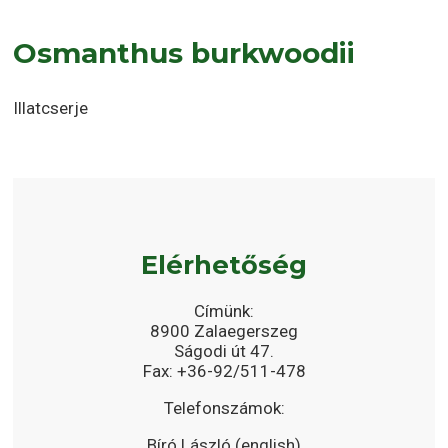
Osmanthus burkwoodii
Illatcserje
Elérhetőség
Címünk:
8900 Zalaegerszeg
Ságodi út 47.
Fax: +36-92/511-478
Telefonszámok:
Bíró László (english)