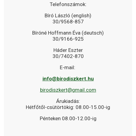
Telefonszámok:
Bíró László (english)
30/9568-857
Bíróné Hoffmann Éva (deutsch)
30/9166-925
Háder Eszter
30/7402-870
E-mail:
info@birodiszkert.hu
birodiszkert@gmail.com
Árukiadás:
Hétfőtől-csütörtökig: 08.00-15.00-ig
Pénteken 08.00-12.00-ig