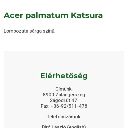
Acer palmatum Katsura
Lombozata sárga színű.
Elérhetőség
Címünk:
8900 Zalaegerszeg
Ságodi út 47.
Fax: +36-92/511-478
Telefonszámok:
Bíró László (english)