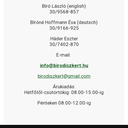
Bíró László (english)
30/9568-857
Bíróné Hoffmann Éva (deutsch)
30/9166-925
Háder Eszter
30/7402-870
E-mail:
info@birodiszkert.hu
birodiszkert@gmail.com
Árukiadás:
Hétfőtől-csütörtökig: 08.00-15.00-ig
Pénteken 08.00-12.00-ig