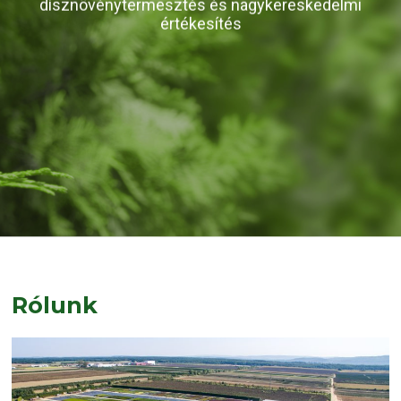
dísznövénytermesztés és nagykereskedelmi
KATTINTSON AZ AKCIÓS TERMÉKEKHEZ
értékesítés
Rólunk