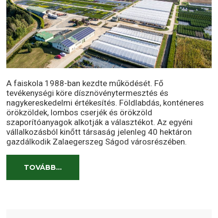
A faiskola 1988-ban kezdte működését. Fő
tevékenységi köre dísznövénytermesztés és
nagykereskedelmi értékesítés. Földlabdás, konténeres
örökzöldek, lombos cserjék és örökzöld
szaporítóanyagok alkotják a választékot. Az egyéni
vállalkozásból kinőtt társaság jelenleg 40 hektáron
gazdálkodik Zalaegerszeg Ságod városrészében.
TOVÁBB...