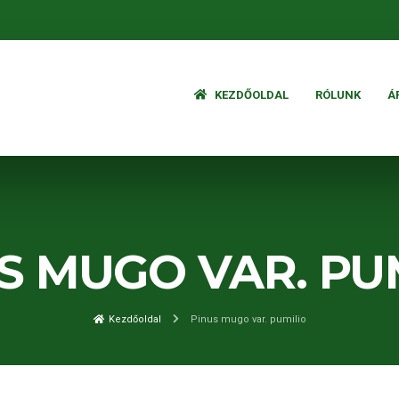
KEZDŐOLDAL
RÓLUNK
Á
S MUGO VAR. PU
Kezdőoldal
Pinus mugo var. pumilio