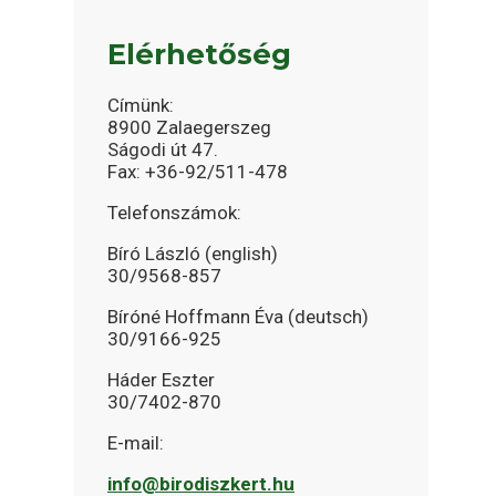
Elérhetőség
Címünk:
8900 Zalaegerszeg
Ságodi út 47.
Fax: +36-92/511-478
Telefonszámok:
Bíró László (english)
30/9568-857
Bíróné Hoffmann Éva (deutsch)
30/9166-925
Háder Eszter
30/7402-870
E-mail:
info@birodiszkert.hu