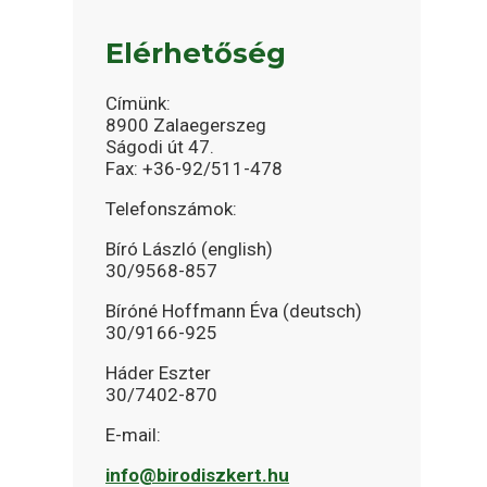
Elérhetőség
Címünk:
8900 Zalaegerszeg
Ságodi út 47.
Fax: +36-92/511-478
Telefonszámok:
Bíró László (english)
30/9568-857
Bíróné Hoffmann Éva (deutsch)
30/9166-925
Háder Eszter
30/7402-870
E-mail:
info@birodiszkert.hu