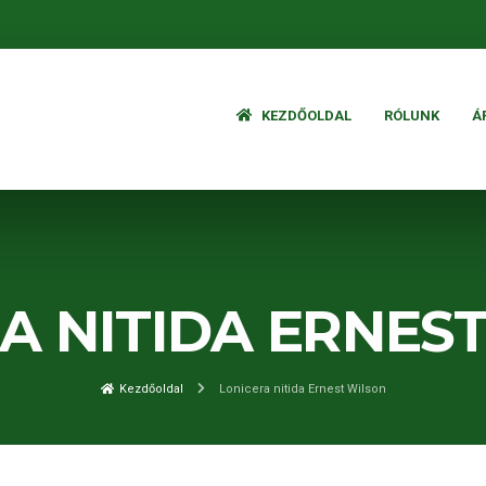
KEZDŐOLDAL
RÓLUNK
Á
A NITIDA ERNES
Kezdőoldal
Lonicera nitida Ernest Wilson