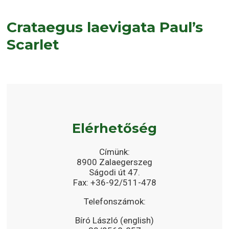
Crataegus laevigata Paul’s
Scarlet
Elérhetőség
Címünk:
8900 Zalaegerszeg
Ságodi út 47.
Fax: +36-92/511-478
Telefonszámok:
Bíró László (english)