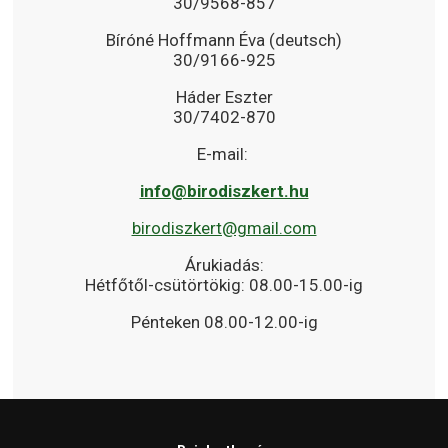
30/9568-857
Bíróné Hoffmann Éva (deutsch)
30/9166-925
Háder Eszter
30/7402-870
E-mail:
info@birodiszkert.hu
birodiszkert@gmail.com
Árukiadás:
Hétfőtől-csütörtökig: 08.00-15.00-ig
Pénteken 08.00-12.00-ig