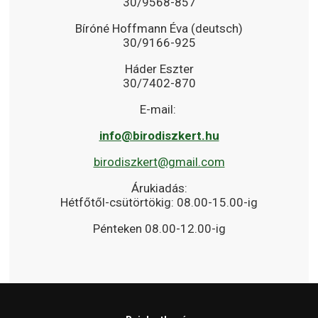
30/9568-857
Bíróné Hoffmann Éva (deutsch)
30/9166-925
Háder Eszter
30/7402-870
E-mail:
info@birodiszkert.hu
birodiszkert@gmail.com
Árukiadás:
Hétfőtől-csütörtökig: 08.00-15.00-ig
Pénteken 08.00-12.00-ig