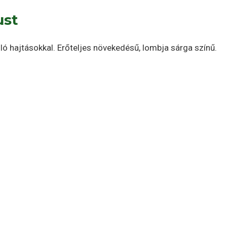
ust
ó hajtásokkal. Erőteljes növekedésű, lombja sárga színű.