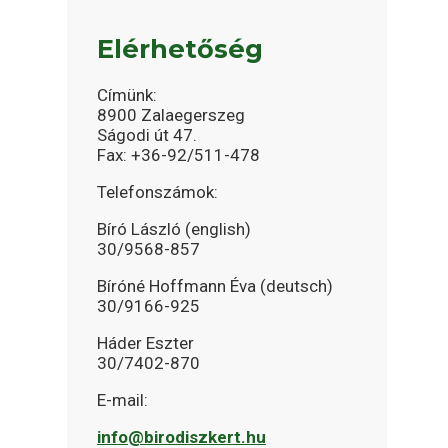
Elérhetőség
Címünk:
8900 Zalaegerszeg
Ságodi út 47.
Fax: +36-92/511-478
Telefonszámok:
Bíró László (english)
30/9568-857
Bíróné Hoffmann Éva (deutsch)
30/9166-925
Háder Eszter
30/7402-870
E-mail:
info@birodiszkert.hu