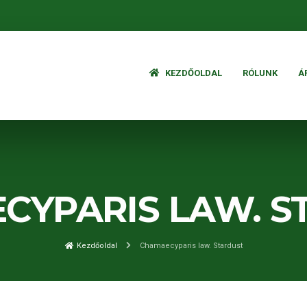
KEZDŐOLDAL
RÓLUNK
Á
CYPARIS LAW. S
Kezdőoldal
Chamaecyparis law. Stardust