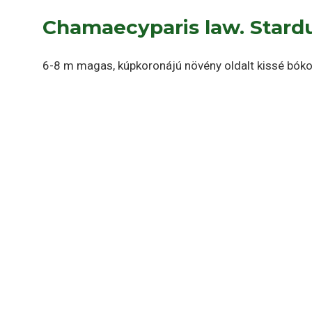
Chamaecyparis law. Stard
6-8 m magas, kúpkoronájú növény oldalt kissé bókol