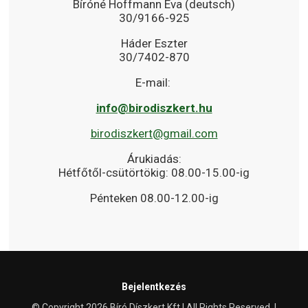
Bíróné Hoffmann Éva (deutsch)
30/9166-925
Háder Eszter
30/7402-870
E-mail:
info@birodiszkert.hu
birodiszkert@gmail.com
Árukiadás:
Hétfőtől-csütörtökig: 08.00-15.00-ig
Pénteken 08.00-12.00-ig
Bejelentkezés
© Copyright 2026 Bíró Díszkert Kft | All Rights Reserved. |