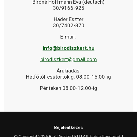
Bíróné Hoffmann Éva (deutsch)
30/9166-925
Háder Eszter
30/7402-870
E-mail:
info@birodiszkert.hu
birodiszkert@gmail.com
Árukiadás:
Hétfőtől-csütörtökig: 08.00-15.00-ig
Pénteken 08.00-12.00-ig
Bejelentkezés
© Copyright 2026 Bíró Díszkert Kft | All Rights Reserved. |